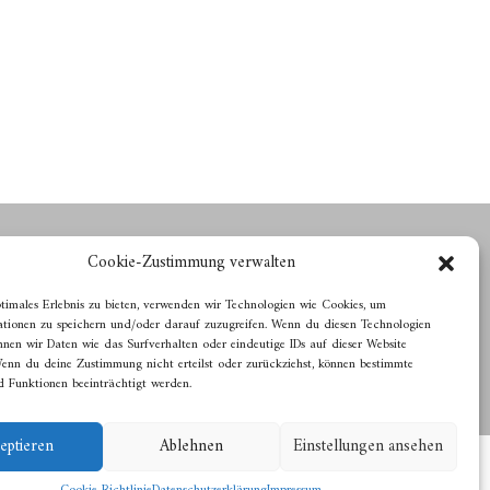
Cookie-Zustimmung verwalten
Grafisches Arbeiten für Kunst und Kultur
timales Erlebnis zu bieten, verwenden wir Technologien wie Cookies, um
Jan van der Most
tionen zu speichern und/oder darauf zuzugreifen. Wenn du diesen Technologien
Arnheimer Straße 106, 40489 Düsseldorf
nnen wir Daten wie das Surfverhalten oder eindeutige IDs auf dieser Website
+49 211 940206
Wenn du deine Zustimmung nicht erteilst oder zurückziehst, können bestimmte
vdm@janvandermost.de
 Funktionen beeinträchtigt werden.
eptieren
Ablehnen
Einstellungen ansehen