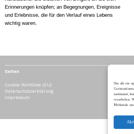
Erinnerungen knüpfen; an Begegnungen, Ereignisse
und Erlebnisse, die für den Verlauf eines Lebens
wichtig waren.
Seiten
Um dir ein op
Cookie-Richtlinie (EU)
Geräteinforma
Datenschutzerklärung
zustimmst, kö
Impressum
verarbeiten. 
Merkmale und
Akz