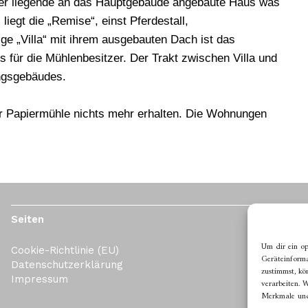
er liegende an das Hauptgebäude angebaute Haus was
iegt die „Remise“, einst Pferdestall,
e „Villa“ mit ihrem ausgebauten Dach ist das
 für die Mühlenbesitzer. Der Trakt zwischen Villa und
ngsgebäudes.
 der Papiermühle nichts mehr erhalten. Die Wohnungen
Seiten
Um dir ein op
Cookie-Richtlinie (EU)
Geräteinforma
Datenschutzerklärung
zustimmst, kö
Impressum
verarbeiten. 
Merkmale und