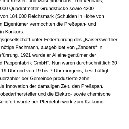
e mit Kessel- und Maschinenhaus, Trockenhaus,
.000 Quadratmeter Grundstücke sowie 4200
s von 184.000 Reichsmark (Schulden in Höhe von
en Eigentümer vermochten die Preßspan- und
 in Konkurs.
gsgesellschaft unter Federführung des „Kaiserswerther
 nötige Fachmann, ausgebildet von „Zanders“ in
führung, 1921 wurde er Alleineigentümer der
nd Pappenfabrik GmbH“. Nun waren durchschnittlich 30
is 19 Uhr und von 19 bis 7 Uhr morgens, beschäftigt.
teuerzahler der Gemeinde produzierte zehn
ls Innovation der damaligen Zeit, den Preßspan.
robedarfhersteller und die Elektro- sowie chemische
 Geliefert wurde per Pferdefuhrwerk zum Kalkumer