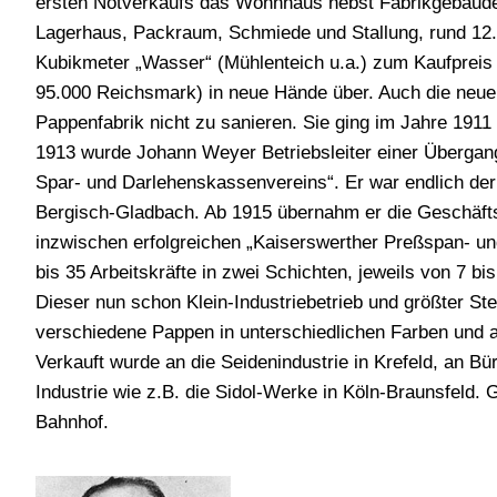
ersten Notverkaufs das Wohnhaus nebst Fabrikgebäud
Lagerhaus, Packraum, Schmiede und Stallung, rund 12
Kubikmeter „Wasser“ (Mühlenteich u.a.) zum Kaufprei
95.000 Reichsmark) in neue Hände über. Auch die neu
Pappenfabrik nicht zu sanieren. Sie ging im Jahre 1911
1913 wurde Johann Weyer Betriebsleiter einer Übergan
Spar- und Darlehenskassenvereins“. Er war endlich der
Bergisch-Gladbach. Ab 1915 übernahm er die Geschäfts
inzwischen erfolgreichen „Kaiserswerther Preßspan- u
bis 35 Arbeitskräfte in zwei Schichten, jeweils von 7 b
Dieser nun schon Klein-Industriebetrieb und größter S
verschiedene Pappen in unterschiedlichen Farben und a
Verkauft wurde an die Seidenindustrie in Krefeld, an Bü
Industrie wie z.B. die Sidol-Werke in Köln-Braunsfeld.
Bahnhof.