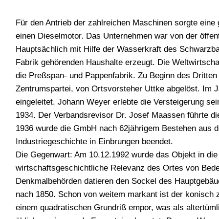
Für den Antrieb der zahlreichen Maschinen sorgte ein
einen Dieselmotor. Das Unternehmen war von der öffen
Hauptsächlich mit Hilfe der Wasserkraft des Schwarzbac
Fabrik gehörenden Haushalte erzeugt. Die Weltwirtschaf
die Preßspan- und Pappenfabrik. Zu Beginn des Dritten
Zentrumspartei, von Ortsvorsteher Uttke abgelöst. I
eingeleitet. Johann Weyer erlebte die Versteigerung s
1934. Der Verbandsrevisor Dr. Josef Maassen führte di
1936 wurde die GmbH nach 62jährigem Bestehen aus de
Industriegeschichte in Einbrungen beendet.
Die Gegenwart: Am 10.12.1992 wurde das Objekt in die 
wirtschaftsgeschichtliche Relevanz des Ortes von Bedeu
Denkmalbehörden datieren den Sockel des Hauptgebäude
nach 1850. Schon von weitem markant ist der konisch 
einem quadratischen Grundriß empor, was als altertümli