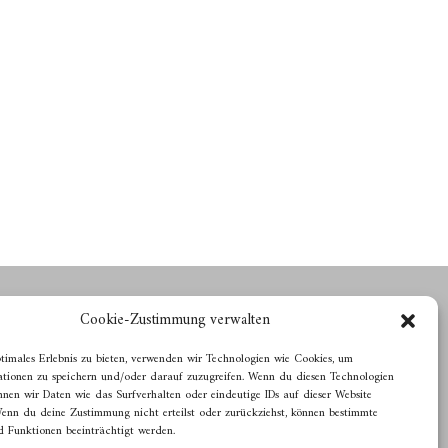
Cookie-Zustimmung verwalten
Grafisches Arbeiten für Kunst und Kultur
timales Erlebnis zu bieten, verwenden wir Technologien wie Cookies, um
Jan van der Most
tionen zu speichern und/oder darauf zuzugreifen. Wenn du diesen Technologien
Arnheimer Straße 106, 40489 Düsseldorf
nnen wir Daten wie das Surfverhalten oder eindeutige IDs auf dieser Website
+49 211 940206
Wenn du deine Zustimmung nicht erteilst oder zurückziehst, können bestimmte
vdm@janvandermost.de
 Funktionen beeinträchtigt werden.